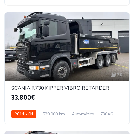
12902cmq 460AG
XLRAS47MS0E983753
20
SCANIA R730 KIPPER VIBRO RETARDER
33,800€
2014 - 04
529,000 km.
Automática
730AG