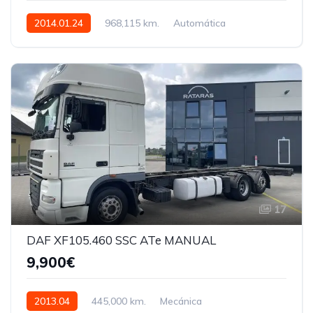
2014.01.24
968,115 km.
Automática
500 AG
YV2AG30CXEB670538
17
DAF XF105.460 SSC ATe MANUAL
9,900€
2013.04
445,000 km.
Mecánica