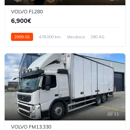
VOLVO FL280
6,900€
2009-01
478,000 km.
Mecánica
280 AG
11
VOLVO FM13.330