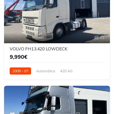
13
VOLVO FH13.420 LOWDECK
9,990€
2009 - 07
Automática
420 AG
YG2AG10A59B549621