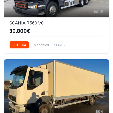
15
SCANIA R560 V8
30,800€
2013-04
Mecánica
560AG
9