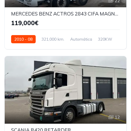
22
MERCEDES BENZ ACTROS 2843 CIFA MAGNUM 28M
119,000€
2010 - 08
321,000 km.
Automática
320KW
WDM9333051L345836
12
SCANIA R420 RETARDER