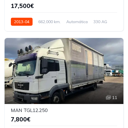
17,500€
2013-04
662,000 km.
Automática
330 AG
11
MAN TGL12.250
7,800€