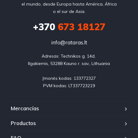
el mundo, desde Europa hasta América, África
o el sur de Asia.
+370
673 18127
info@rataras.lt
Adresas: Technikos g. 14d, 

Ilgakiemis, 53288 Kauno r. sav., Lithuania

Įmonės kodas: 133772327

PVM kodas: LT337723219
Mercancías
Productos
FAQ