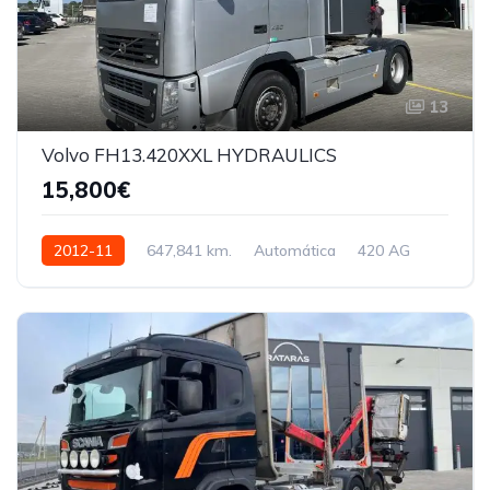
13
Volvo FH13.420XXL HYDRAULICS
15,800€
2012-11
647,841 km.
Automática
420 AG