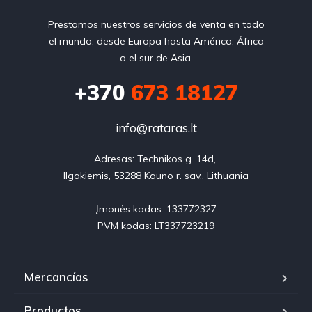
Prestamos nuestros servicios de venta en todo
el mundo, desde Europa hasta América, África
o el sur de Asia.
+370
673 18127
info@rataras.lt
Adresas: Technikos g. 14d, 

Ilgakiemis, 53288 Kauno r. sav., Lithuania

Įmonės kodas: 133772327

PVM kodas: LT337723219
Mercancías
Productos