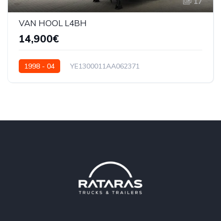
17
VAN HOOL L4BH
14,900€
1998 - 04
YE1300011AA062371