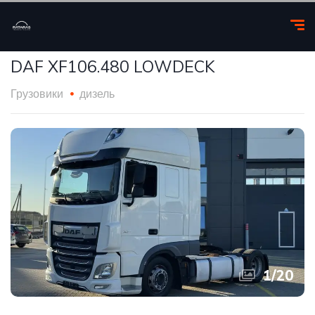
DAF XF106.480 LOWDECK
Грузовики
дизель
1
/
20