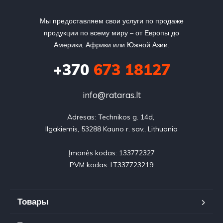
Мы предоставляем свои услуги по продаже
продукции по всему миру – от Европы до
Америки, Африки или Южной Азии.
+370
673 18127
info@rataras.lt
Adresas: Technikos g. 14d, 

Ilgakiemis, 53288 Kauno r. sav., Lithuania

Įmonės kodas: 133772327

PVM kodas: LT337723219
Товары