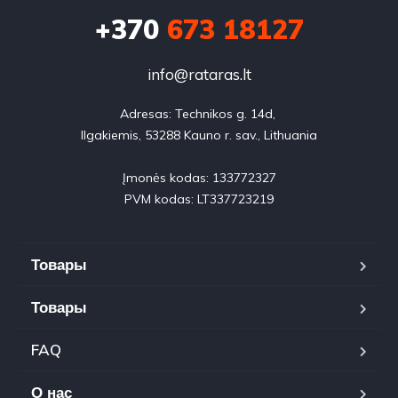
+370
673 18127
info@rataras.lt
Adresas: Technikos g. 14d, 

Ilgakiemis, 53288 Kauno r. sav., Lithuania

Įmonės kodas: 133772327

PVM kodas: LT337723219
Товары
Товары
FAQ
О нас