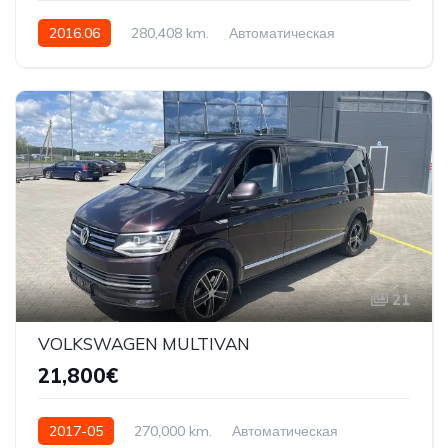
2016.06
280,408 km.
Автоматическая
500 AG
YV2XT40D7GA793338
21
VOLKSWAGEN MULTIVAN
21,800€
2017-05
270,000 km.
Автоматическая