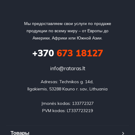
Мы предоставляем свои услуги по продаже
продукции по всему миру – от Европы до
Америки, Африки или Южной Азии.
+370
673 18127
info@rataras.lt
Adresas: Technikos g. 14d, 

Ilgakiemis, 53288 Kauno r. sav., Lithuania

Įmonės kodas: 133772327

PVM kodas: LT337723219
Товары