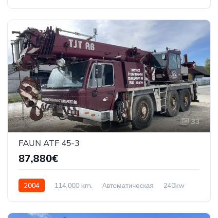
1968cmq
WVZZZ7HZHH164460
33
FAUN ATF 45-3
87,880€
2004
114,000 km.
Автоматическая
240kw