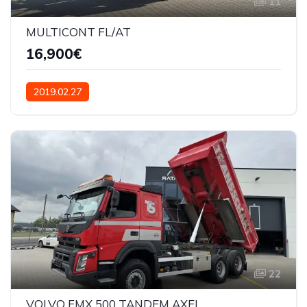
11
MULTICONT FL/AT
16,900€
2019.02.27
22
VOLVO FMX 500 TANDEM AXEL