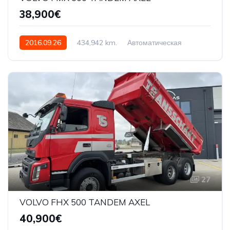
38,900€
2016.09.26
434,942 km.
Автоматическая
500 AG
YV2XT40D7GA793503
27
VOLVO FHX 500 TANDEM AXEL
40,900€