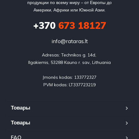
продукции по всему миру – от Европы до
Америки, Африки или Южной Азии.
+370
673 18127
info@rataras.lt
Adresas: Technikos g. 14d, 

Ilgakiemis, 53288 Kauno r. sav., Lithuania

Įmonės kodas: 133772327

PVM kodas: LT337723219
Товары
Товары
FAQ