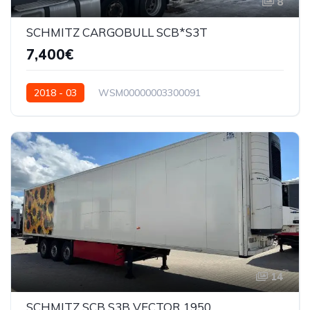
8
SCHMITZ CARGOBULL SCB*S3T
7,400€
2018 - 03
WSM00000003300091
14
SCHMITZ SCB S3B VECTOR 1950