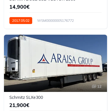
14,900€
2017.05.02
WSM00000005176772
12
Schmitz SLXe300
21,900€