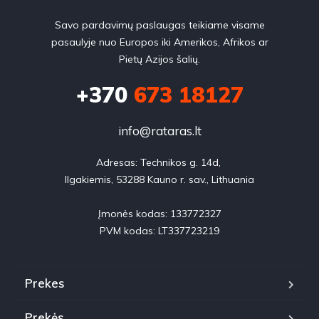
Savo pardavimų paslaugas teikiame visame
pasaulyje nuo Europos iki Amerikos, Afrikos ar
Pietų Azijos šalių.
+370
673 18127
info@rataras.lt
Adresas: Technikos g. 14d, 

Ilgakiemis, 53288 Kauno r. sav., Lithuania

Įmonės kodas: 133772327

PVM kodas: LT337723219
Prekes
Prekės