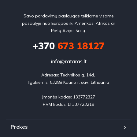
Savo pardavimų paslaugas teikiame visame
pasaulyje nuo Europos iki Amerikos, Afrikos ar
Pietų Azijos šalių.
+370
673 18127
info@rataras.lt
Adresas: Technikos g. 14d, 

Ilgakiemis, 53288 Kauno r. sav., Lithuania

Įmonės kodas: 133772327

PVM kodas: LT337723219
Prekes