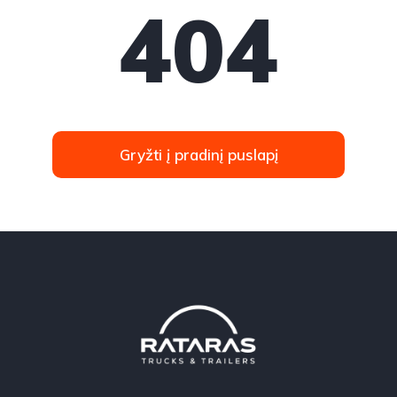
404
Gryžti į pradinį puslapį