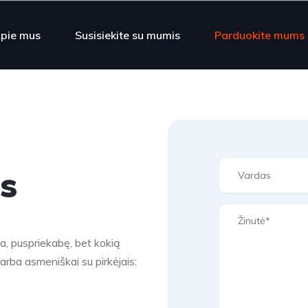
pie mus
Susisiekite su mumis
Parduokite mums
s
ba, puspriekabę, bet kokią
 arba asmeniškai su pirkėjais: