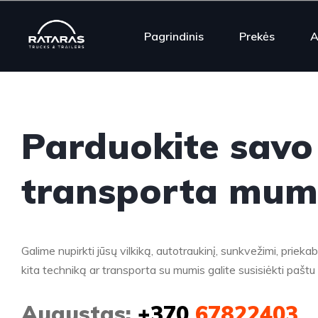
Pagrindinis
Prekės
A
Parduokite savo
transporta mum
Galime nupirkti jūsų vilkiką, autotraukinį, sunkvežimi, prieka
kita techniką ar transporta su mumis galite susisiėkti paštu
Augustas:
+370
67822403