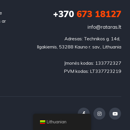
+370
673 18127
e
 ar
info@rataras.lt
Adresas: Technikos g. 14d, 

Ilgakiemis, 53288 Kauno r. sav., Lithuania

Įmonės kodas: 133772327

PVM kodas: LT337723219
Lithuanian