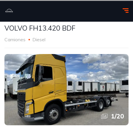
VOLVO FH13.420 BDF
Camiones
Diesel
1
/
20