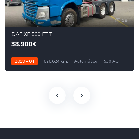
18
DAF XF 530 FTT
38,900€
2019 - 04
626,624 km.
Automática
530 AG