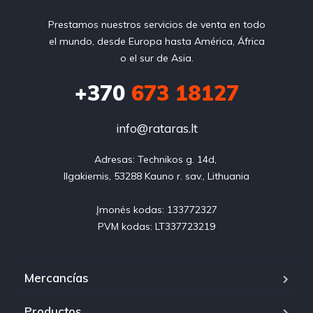
Prestamos nuestros servicios de venta en todo
el mundo, desde Europa hasta América, África
o el sur de Asia.
+370
673 18127
info@rataras.lt
Adresas: Technikos g. 14d, 

Ilgakiemis, 53288 Kauno r. sav., Lithuania

Įmonės kodas: 133772327

PVM kodas: LT337723219
Mercancías
Productos