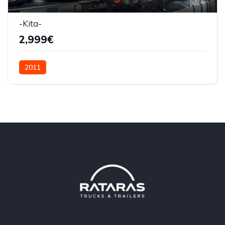
6
-Kita-
2,999€
2011