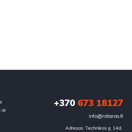
+370
673 18127
e
 ar
info@rataras.lt
Adresas: Technikos g. 14d, 
