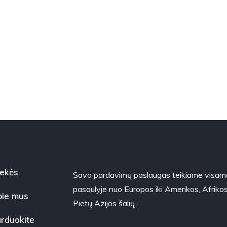
ekės
Savo pardavimų paslaugas teikiame visam
pasaulyje nuo Europos iki Amerikos, Afrikos
ie mus
Pietų Azijos šalių.
rduokite