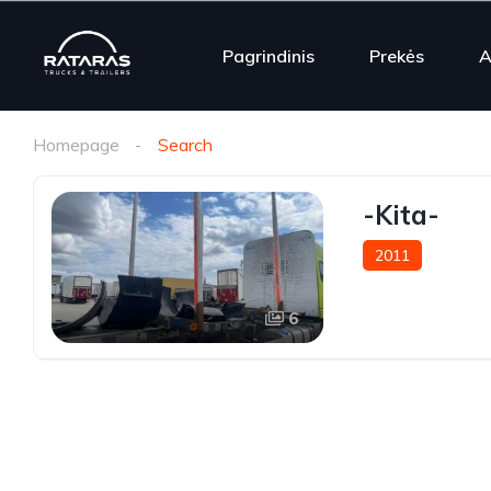
Pagrindinis
Prekės
A
Homepage
Search
-Kita-
2011
6