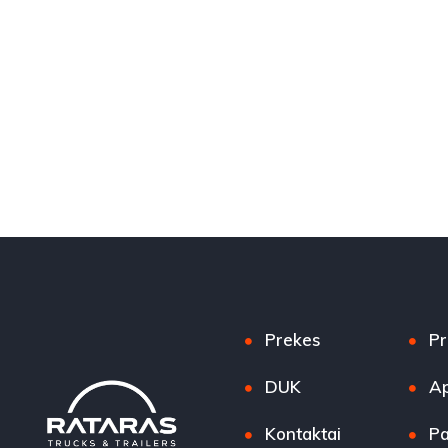
Prekes
Pr
DUK
Ap
Kontaktai
Pa