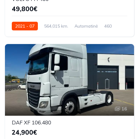
49,800€
2021 - 07
564,015 km.
Automatinė
460
YV2RTY0A2MB353751
16
DAF XF 106.480
24,900€