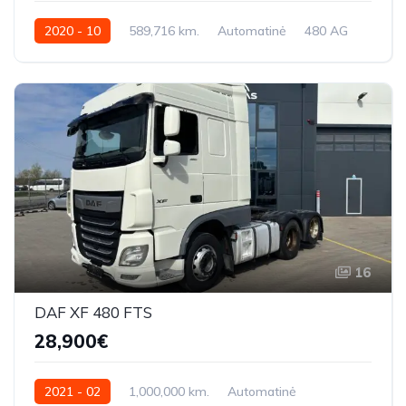
2020 - 10
589,716 km.
Automatinė
480 AG
XLRTEH4300G325304
16
DAF XF 480 FTS
28,900€
2021 - 02
1,000,000 km.
Automatinė