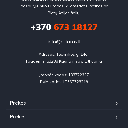
pasaulyje nuo Europos iki Amerikos, Afrikos ar
Pietų Azijos šalių.
+370
673 18127
info@rataras.lt
Adresas: Technikos g. 14d, 

Ilgakiemis, 53288 Kauno r. sav., Lithuania

Įmonės kodas: 133772327

PVM kodas: LT337723219
Prekes
Prekės