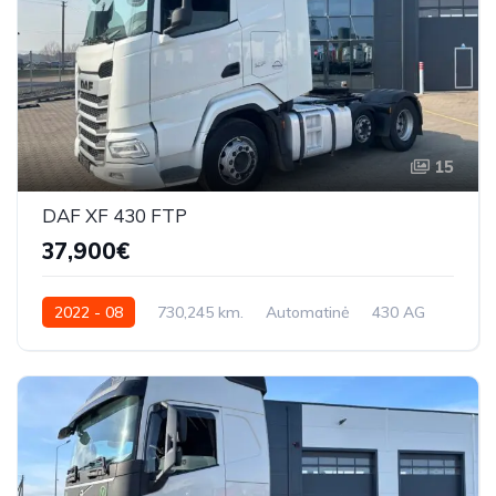
15
DAF XF 430 FTP
37,900€
2022 - 08
730,245 km.
Automatinė
430 AG
XLRTGH5300G421064