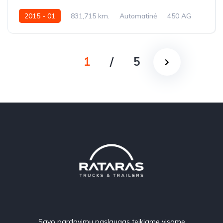
2015 - 01
831,715 km.
Automatinė
450 AG
YV2XZX0C8FA773217
1
/
5
Savo pardavimų paslaugas teikiame visame