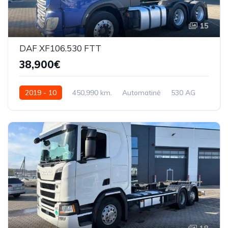
15
DAF XF106.530 FTT
38,900€
2019 - 10
450,990 km.
Automatinė
530 AG
XLRTTH4300G283475