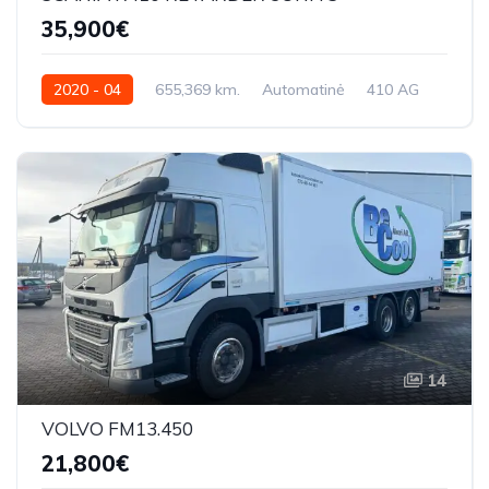
35,900€
2020 - 04
655,369 km.
Automatinė
410 AG
YS2R6X20005584465
14
VOLVO FM13.450
21,800€