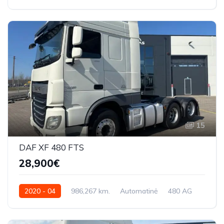
480 AG
XLRTEH4300G340448
15
DAF XF 480 FTS
28,900€
2020 - 04
986,267 km.
Automatinė
480 AG
XLRTSH4300G312139