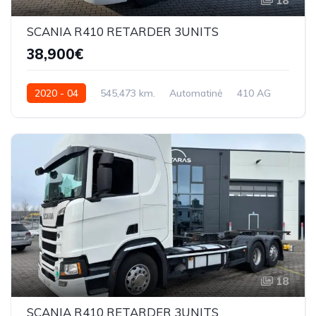
18
SCANIA R410 RETARDER 3UNITS
38,900€
2020 - 04
545,473 km.
Automatinė
410 AG
YS2R6X20005583703
18
SCANIA R410 RETARDER 3UNITS