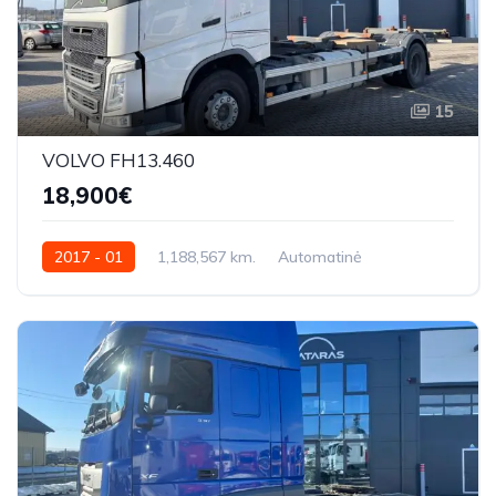
15
VOLVO FH13.460
18,900€
2017 - 01
1,188,567 km.
Automatinė
460 AG
YV2RTYA4HB804930