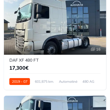
16
DAF XF 480 FT
17,300€
2019 - 07
601,875 km.
Automatinė
480 AG
XLRTEH4300G275049