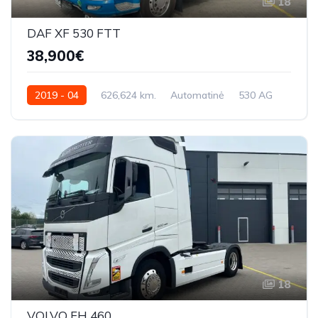
18
DAF XF 530 FTT
38,900€
2019 - 04
626,624 km.
Automatinė
530 AG
XLRTTH4300G264104
18
VOLVO FH 460