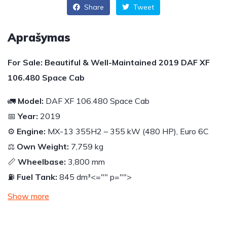
Share
Tweet
Aprašymas
For Sale: Beautiful & Well-Maintained 2019 DAF XF
106.480 Space Cab
🚛
Model:
DAF XF 106.480 Space Cab
📅
Year:
2019
⚙️
Engine:
MX-13 355H2 – 355 kW (480 HP), Euro 6C
⚖️
Own Weight:
7,759 kg
📏
Wheelbase:
3,800 mm
⛽
Fuel Tank:
845 dm³
<="" p="">
Show more