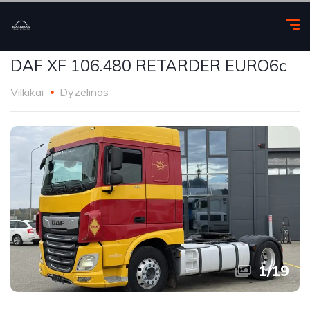
DAF XF 106.480 RETARDER EURO6c
Vilkikai
Dyzelinas
1
/
19