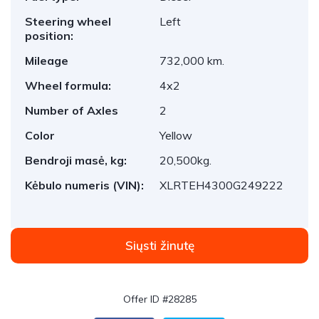
Steering wheel
Left
position:
Mileage
732,000 km.
Wheel formula:
4x2
Number of Axles
2
Color
Yellow
Bendroji masė, kg:
20,500kg.
Kėbulo numeris (VIN):
XLRTEH4300G249222
Siųsti žinutę
Offer ID #28285