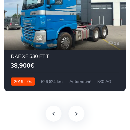
18
DAF XF 530 FTT
38,900€
2019 - 04
626,624 km.
Automatinė
530 AG