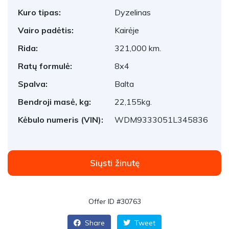
Kuro tipas:
Dyzelinas
Vairo padėtis:
Kairėje
Rida:
321,000 km.
Ratų formulė:
8x4
Spalva:
Balta
Bendroji masė, kg:
22,155kg.
Kėbulo numeris (VIN):
WDM9333051L345836
Siųsti žinutę
Offer ID #30763
Share
Tweet