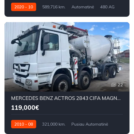
2020 - 10
589,716 km.
Automatinė
480 AG
22
MERCEDES BENZ ACTROS 2843 CIFA MAGNUM 28M
119,000€
2010 - 08
321,000 km.
Pusiau Automatinė
320KW