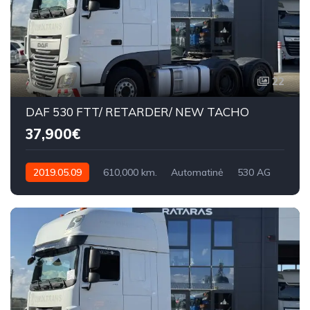
22
DAF 530 FTT/ RETARDER/ NEW TACHO
37,900€
2019.05.09
610,000 km.
Automatinė
530 AG