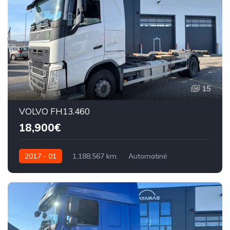
15
VOLVO FH13.460
18,900€
2017 - 01
1,188,567 km.
Automatinė
460 AG