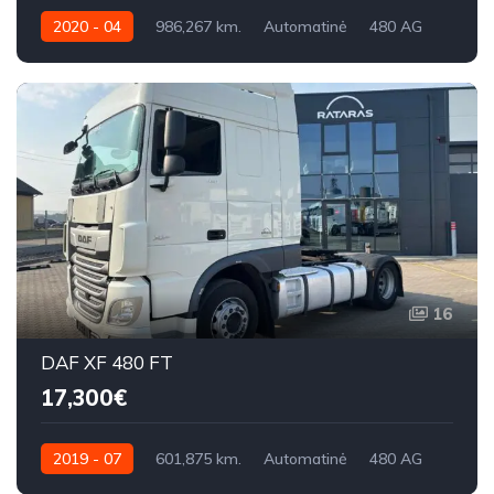
2020 - 04
986,267 km.
Automatinė
480 AG
16
DAF XF 480 FT
17,300€
2019 - 07
601,875 km.
Automatinė
480 AG