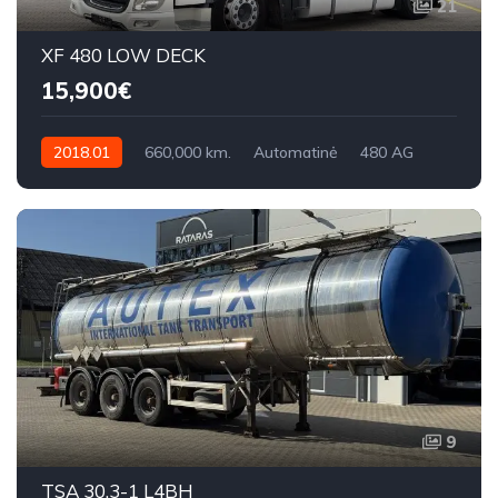
21
XF 480 LOW DECK
15,900€
2018.01
660,000 km.
Automatinė
480 AG
9
TSA 30.3-1 L4BH