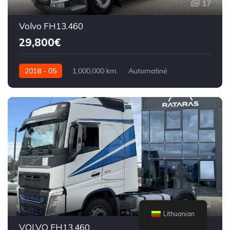
17
Volvo FH13.460
29,800€
2018 - 05
1,000,000 km.
Automatinė
460 AG
22
Lithuanian
VOLVO FH13.460