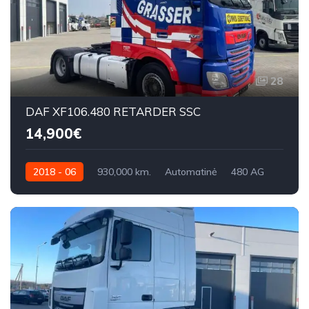
28
DAF XF106.480 RETARDER SSC
14,900€
2018 - 06
930,000 km.
Automatinė
480 AG