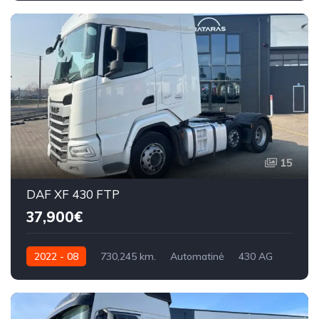
15
DAF XF 430 FTP
37,900€
2022 - 08
730,245 km.
Automatinė
430 AG