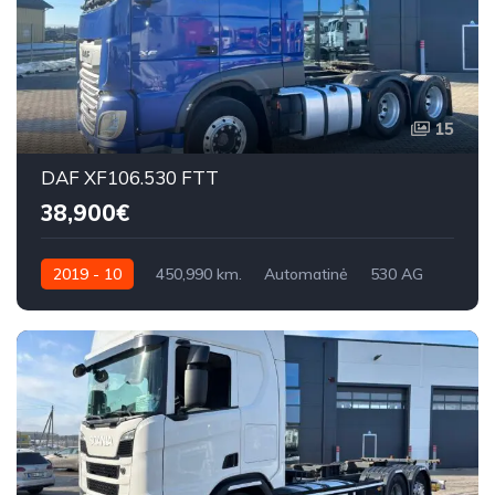
15
DAF XF106.530 FTT
38,900€
2019 - 10
450,990 km.
Automatinė
530 AG