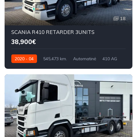
18
SCANIA R410 RETARDER 3UNITS
38,900€
2020 - 04
545,473 km.
Automatinė
410 AG