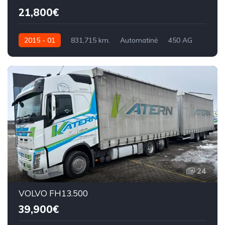
21,800€
2015 - 01
831,715 km.
Automatinė
450 AG
24
VOLVO FH13.500
39,900€