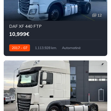
12
DAF XF 440 FTP
10,999€
2017 - 07
1,113,928 km.
Automatinė
440 AG