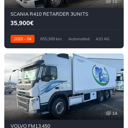
18
SCANIA R410 RETARDER 3UNITS
35,900€
2020 - 04
655,369 km.
Automatinė
410 AG
14
VOLVO FM13.450