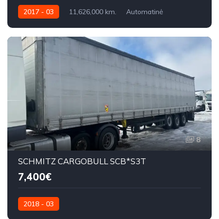
2017 - 03
11,626,000 km.
Automatinė
500 AG
8
SCHMITZ CARGOBULL SCB*S3T
7,400€
2018 - 03