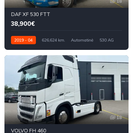
18
DAF XF 530 FTT
38,900€
2019 - 04
626,624 km.
Automatinė
530 AG
18
VOLVO FH 460