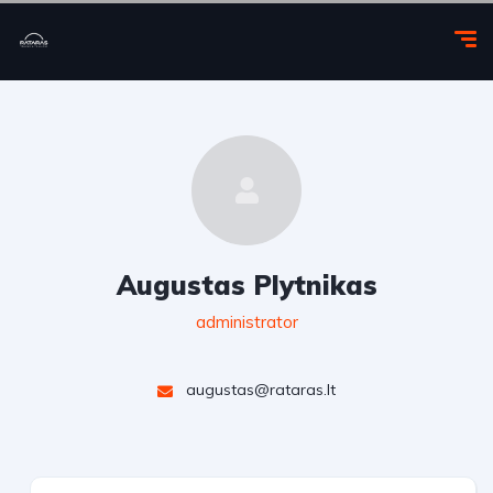
Augustas Plytnikas
administrator
augustas@rataras.lt