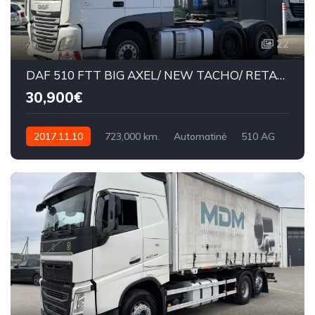
22
DAF 510 FTT BIG AXEL/ NEW TACHO/ RETARDER
30,900€
2017.11.10
723,000 km.
Automatinė
510 AG