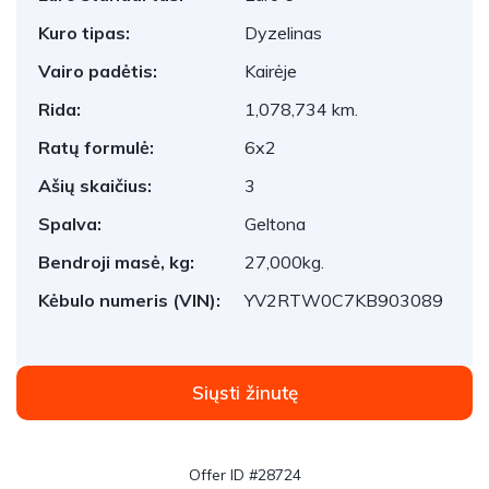
Kuro tipas:
Dyzelinas
Vairo padėtis:
Kairėje
Rida:
1,078,734 km.
Ratų formulė:
6x2
Ašių skaičius:
3
Spalva:
Geltona
Bendroji masė, kg:
27,000kg.
Kėbulo numeris (VIN):
YV2RTW0C7KB903089
Siųsti žinutę
Offer ID #28724