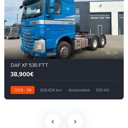
18
DAF XF 530 FTT
38,900€
2019 - 04
626,624 km.
Automatinė
530 AG