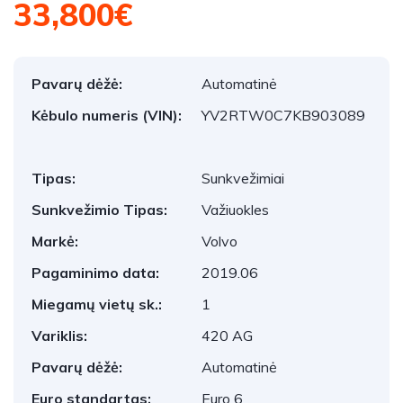
33,800€
Pavarų dėžė:
Automatinė
Kėbulo numeris (VIN):
YV2RTW0C7KB903089
Tipas:
Sunkvežimiai
Sunkvežimio Tipas:
Važiuokles
Markė:
Volvo
Pagaminimo data:
2019.06
Miegamų vietų sk.:
1
Variklis:
420 AG
Pavarų dėžė:
Automatinė
Euro standartas:
Euro 6