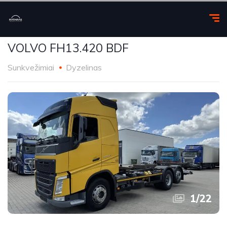
VOLVO FH13.420 BDF
Sunkvežimiai
Dyzelinas
1
/
22