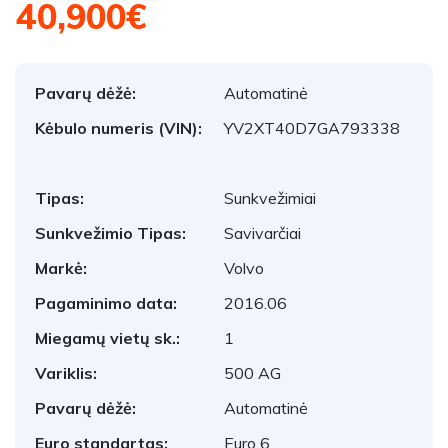
40,900€
Pavarų dėžė:
Automatinė
Kėbulo numeris (VIN):
YV2XT40D7GA793338
Tipas:
Sunkvežimiai
Sunkvežimio Tipas:
Savivarčiai
Markė:
Volvo
Pagaminimo data:
2016.06
Miegamų vietų sk.:
1
Variklis:
500 AG
Pavarų dėžė:
Automatinė
Euro standartas:
Euro 6