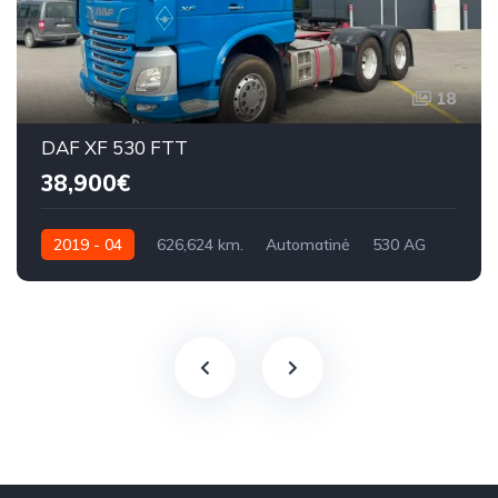
18
DAF XF 530 FTT
38,900€
2019 - 04
626,624 km.
Automatinė
530 AG