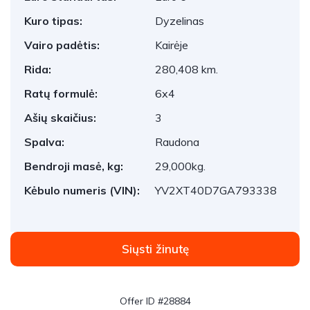
Kuro tipas:
Dyzelinas
Vairo padėtis:
Kairėje
Rida:
280,408 km.
Ratų formulė:
6x4
Ašių skaičius:
3
Spalva:
Raudona
Bendroji masė, kg:
29,000kg.
Kėbulo numeris (VIN):
YV2XT40D7GA793338
Siųsti žinutę
Offer ID #28884