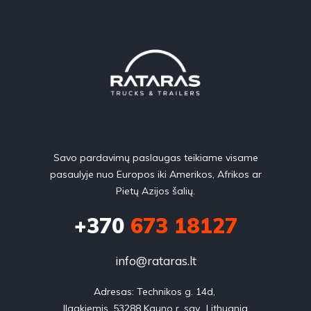
Savo pardavimų paslaugas teikiame visame
pasaulyje nuo Europos iki Amerikos, Afrikos ar
Pietų Azijos šalių.
+370
673 18127
info@rataras.lt
Adresas: Technikos g. 14d, 

Ilgakiemis, 53288 Kauno r. sav., Lithuania
