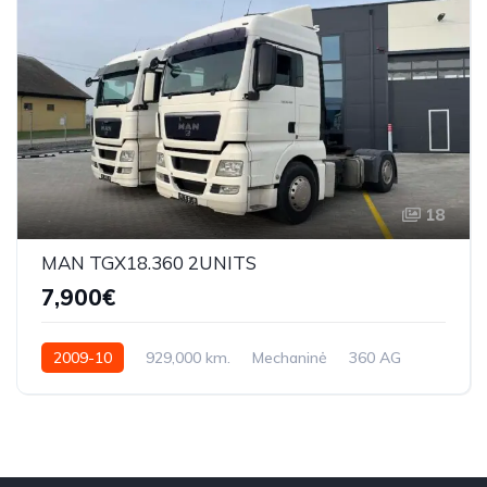
18
MAN TGX18.360 2UNITS
7,900€
2009-10
929,000 km.
Mechaninė
360 AG