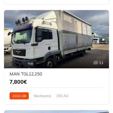
11
MAN TGL12.250
7,800€
2010-08
Mechaninė
250 AG