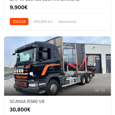
9,900€
2013.04
445,000 km.
Mechaninė
12902cmq 460AG
XLRAS47MS0E983753
15
SCANIA R560 V8
30,800€