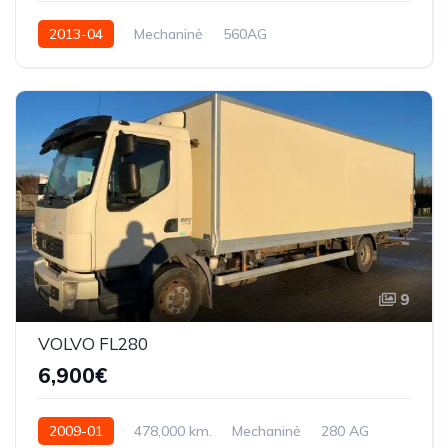
2013-04
Mechaninė
560AG
9
VOLVO FL280
6,900€
2009-01
478,000 km.
Mechaninė
280 AG