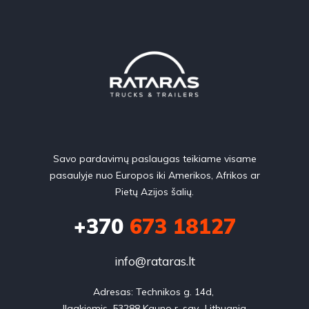
Savo pardavimų paslaugas teikiame visame
pasaulyje nuo Europos iki Amerikos, Afrikos ar
Pietų Azijos šalių.
+370
673 18127
info@rataras.lt
Adresas: Technikos g. 14d, 

Ilgakiemis, 53288 Kauno r. sav., Lithuania
