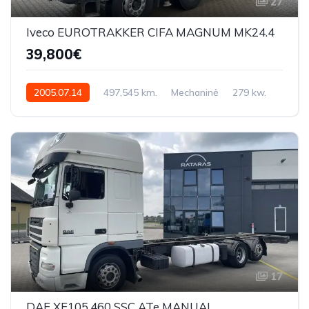
27
Iveco EUROTRAKKER CIFA MAGNUM MK24.4
39,800€
2005.07.14
497,545 km.
Mechaninė
279 kw.
WJMJ3JRS00C132613
17
DAF XF105.460 SSC ATe MANUAL