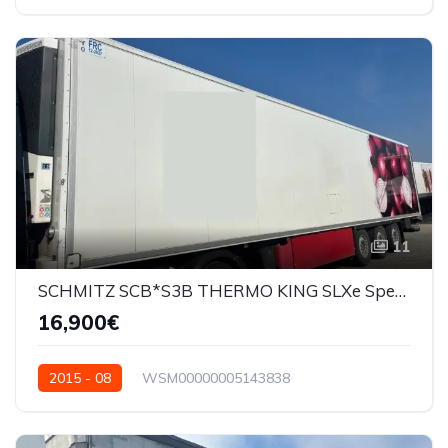
11
SCHMITZ SCB*S3B THERMO KING SLXe Spectrum
16,900€
2015 - 08
WSM00000005143838