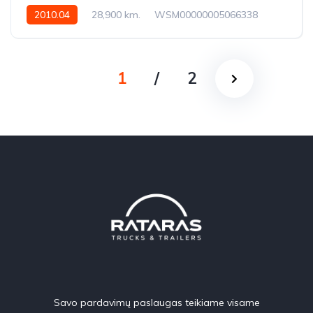
2010.04
28,900 km.
WSM00000005066338
1
/
2
Savo pardavimų paslaugas teikiame visame