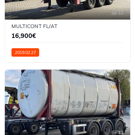
11
MULTICONT FL/AT
16,900€
2019.02.27
12