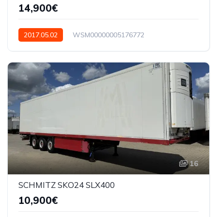
14,900€
2017.05.02
WSM00000005176772
16
SCHMITZ SKO24 SLX400
10,900€