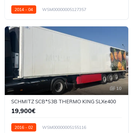
2014 - 04
WSM00000005127357
10
SCHMITZ SCB*S3B THERMO KING SLXe400
19,900€
2016 - 02
WSM00000005155116