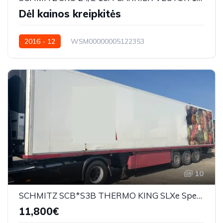
Dėl kainos kreipkitės
2016 - 12
WSM00000005122353
10
SCHMITZ SCB*S3B THERMO KING SLXe Spectrum
11,800€