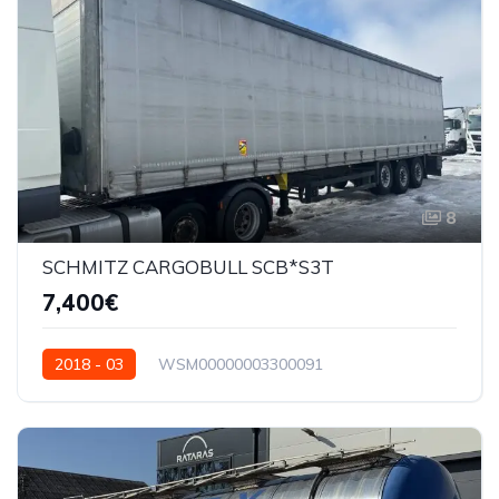
8
SCHMITZ CARGOBULL SCB*S3T
7,400€
2018 - 03
WSM00000003300091