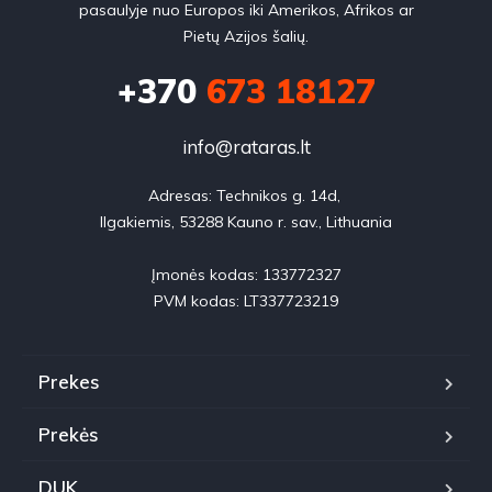
pasaulyje nuo Europos iki Amerikos, Afrikos ar
Pietų Azijos šalių.
+370
673 18127
info@rataras.lt
Adresas: Technikos g. 14d, 

Ilgakiemis, 53288 Kauno r. sav., Lithuania

Įmonės kodas: 133772327

PVM kodas: LT337723219
Prekes
Prekės
DUK