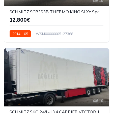
10
SCHMITZ SCB*S3B THERMO KING SLXe Spectrum
12,800€
2014 - 05
WSM00000005127368
10
SCHMITZ SKO 24/L-13.4 CARRIER VECTOR 1550