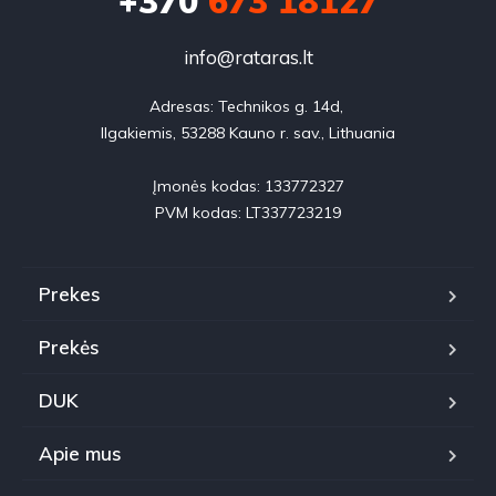
+370
673 18127
info@rataras.lt
Adresas: Technikos g. 14d, 

Ilgakiemis, 53288 Kauno r. sav., Lithuania

Įmonės kodas: 133772327

PVM kodas: LT337723219
Prekes
Prekės
DUK
Apie mus