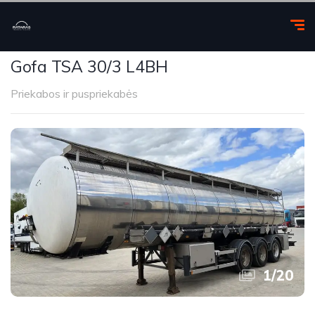
Gofa TSA 30/3 L4BH
Priekabos ir puspriekabės
1
/
20