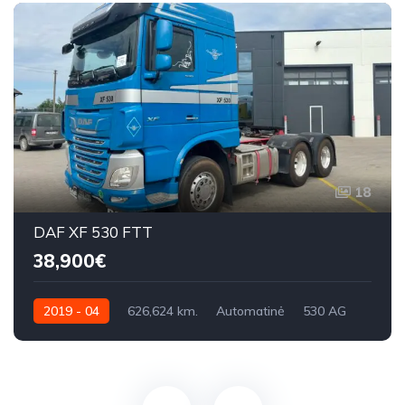
18
DAF XF 530 FTT
38,900€
2019 - 04
626,624 km.
Automatinė
530 AG